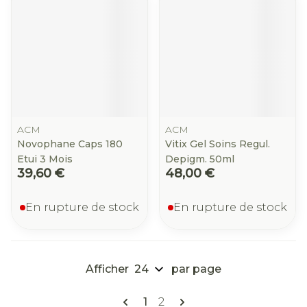
ACM
ACM
Novophane Caps 180
Vitix Gel Soins Regul.
Etui 3 Mois
Depigm. 50ml
39,60 €
48,00 €
En rupture de stock
En rupture de stock
Afficher
par page
Pages
Vous lisez actuellement la pa
Page
1
2