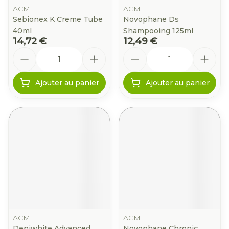
ACM
ACM
Sebionex K Creme Tube
Novophane Ds
40ml
Shampooing 125ml
14,72 €
12,49 €
Quantité
Quantité
Ajouter au panier
Ajouter au panier
ACM
ACM
Depiwhite Advanced
Novophane Chronic