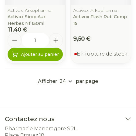
Activox, Arkopharma
Activox, Arkopharma
Activox Sirop Aux
Activox Flash Rub Comp
Herbes Nf 150ml
15
11,40 €
Quantité
9,50 €
En rupture de stock
Ajouter au panier
Afficher
par page
Contactez nous
Pharmacie Mandragore SRL
Place Brouez 18