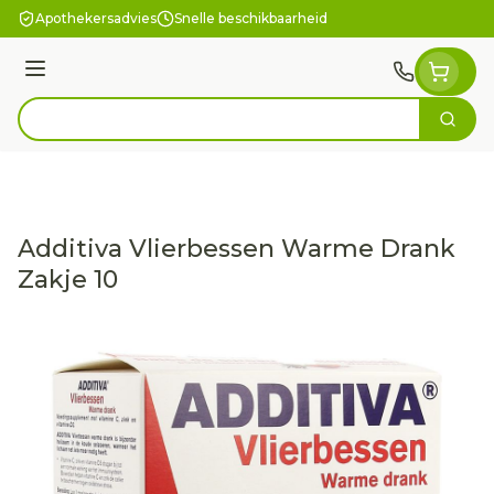
Ga naar de inhoud
Apothekersadvies
Snelle beschikbaarheid
Menu
Zoek
Product, merk, categorie...
Additiva Vlierbessen Warme Drank
Zakje 10