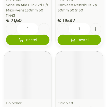
Coloplast
Coloplast
Sensura Mio Click 2d O/z
Conveen Penishuls 2p
Maxi+venst.50mm 30
30mm 30 5130
11443
€ 71,60
€ 116,97
Aantal
Aantal
Bestel
Bestel
Coloplast
Coloplast