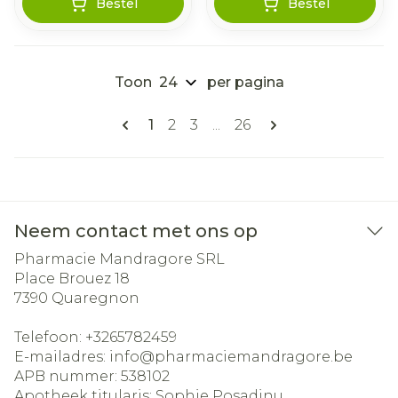
Bestel
Bestel
Toon
per pagina
Pagina's
U lees momenteel pagina
Pagina
Pagina
Pagina
1
2
3
...
26
Neem contact met ons op
Pharmacie Mandragore SRL
Place Brouez 18
7390
Quaregnon
Telefoon:
+3265782459
E-mailadres:
info@
pharmaciemandragore.be
APB nummer:
538102
Apotheek titularis:
Sophie Posadinu