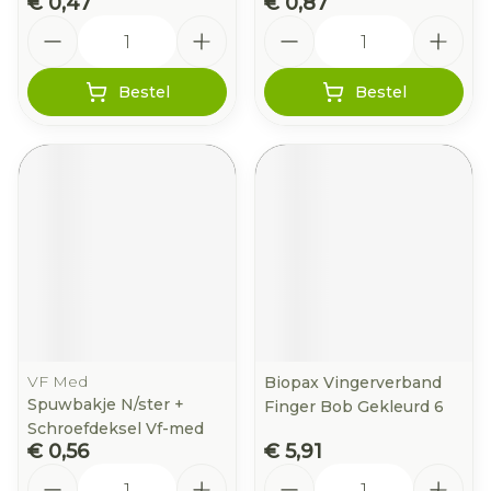
€ 0,47
€ 0,87
Aantal
Aantal
Bestel
Bestel
VF Med
Biopax Vingerverband
Spuwbakje N/ster +
Finger Bob Gekleurd 6
Schroefdeksel Vf-med
€ 0,56
€ 5,91
Aantal
Aantal