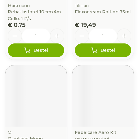
Hartmann
Tilman
Peha-lastotel 10cmx4m
Flexocream Roll-on 75ml
Cello. 1 P/s
€ 0,75
€ 19,49
Aantal
Aantal
Bestel
Bestel
Q
Febelcare Aero Kit
Q-relieve Mono