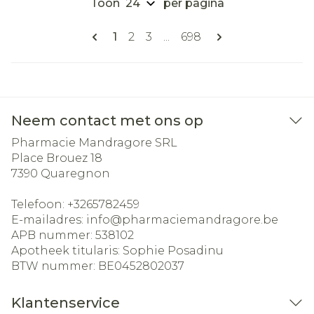
Toon
per pagina
Pagina's
U lees momenteel pagina
Pagina
Pagina
Pagina
1
2
3
...
698
Neem contact met ons op
Pharmacie Mandragore SRL
Place Brouez 18
7390
Quaregnon
Telefoon:
+3265782459
E-mailadres:
info@
pharmaciemandragore.be
APB nummer:
538102
Apotheek titularis:
Sophie Posadinu
BTW nummer:
BE0452802037
Klantenservice