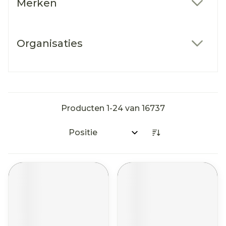
Merken
filter
Organisaties
filter
Producten
1
-
24
van
16737
Sorteer op: