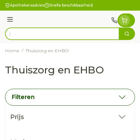
Ga naar de inhoud
Apothekersadvies
Snelle beschikbaarheid
Menu
Zoek
Product, merk, categorie...
Home
/
Thuiszorg en EHBO
Thuiszorg en EHBO
Filteren
Doorgaan naar productlijst
Prijs
filter