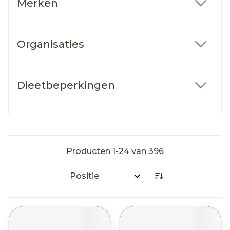
Merken
filter
Organisaties
filter
Dieetbeperkingen
filter
Producten
1
-
24
van
396
Sorteer op: