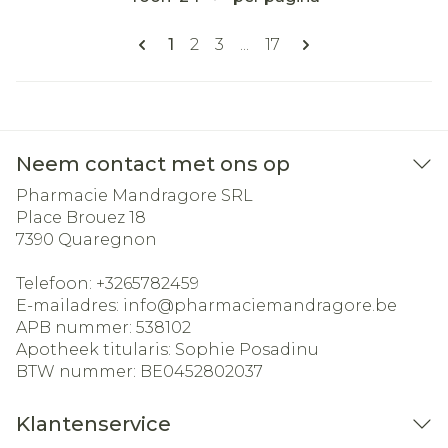
Pagina's
U lees momenteel pagina
Pagina
Pagina
Pagina
1
2
3
...
17
Neem contact met ons op
Pharmacie Mandragore SRL
Place Brouez 18
7390
Quaregnon
Telefoon:
+3265782459
E-mailadres:
info@
pharmaciemandragore.be
APB nummer:
538102
Apotheek titularis:
Sophie Posadinu
BTW nummer:
BE0452802037
Klantenservice