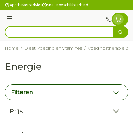
Ga naar de inhoud
Apothekersadvies
Snelle beschikbaarheid
Menu
Zoek
Product, merk, categorie...
Home
/
Dieet, voeding en vitamines
/
Voedingstherapie & we
Energie
Filteren
Doorgaan naar productlijst
Prijs
filter