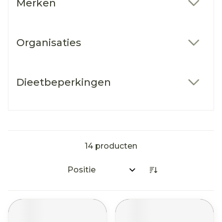
Merken
filter
Organisaties
filter
Dieetbeperkingen
filter
14
producten
Sorteer op: