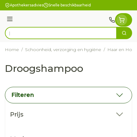
Ga naar de inhoud
Apothekersadvies
Snelle beschikbaarheid
Menu
Zoek
Product, merk, categorie...
Home
/
Schoonheid, verzorging en hygiëne
/
Haar en Hoof
Droogshampoo
Filteren
Doorgaan naar productlijst
Prijs
filter