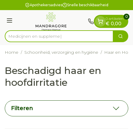
Dia 1 van 1
Ga naar de inhoud
Apothekersadvies
Snelle beschikbaarheid
0
0 artikelen
Menu
€ 0,00
Medi
Zoek
Product, merk, categorie...
Home
/
Schoonheid, verzorging en hygiëne
/
Haar en Hoof
Beschadigd haar en
hoofdirritatie
Filteren