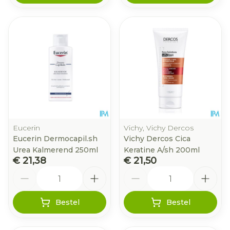
Eucerin
Vichy, Vichy Dercos
Eucerin Dermocapil.sh
Vichy Dercos Cica
Urea Kalmerend 250ml
Keratine A/sh 200ml
€ 21,38
€ 21,50
Aantal
Aantal
Bestel
Bestel