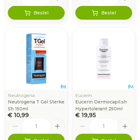
Bestel
Bestel
Neutrogena
Eucerin
Neutrogena T Gel Sterke
Eucerin Dermocapil.sh
Sh 150ml
Hypertolerant 250ml
€ 10,99
€ 19,95
Aantal
Aantal