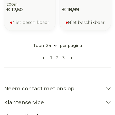
200ml
€ 17,50
€ 18,99
Niet beschikbaar
Niet beschikbaar
Toon
per pagina
Pagina's
U lees momenteel pagina
Pagina
Pagina
1
2
3
Neem contact met ons op
Klantenservice