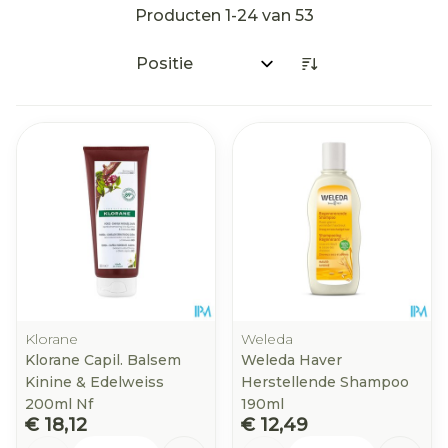
Producten
1
-
24
van
53
Sorteer op:
Klorane
Weleda
Klorane Capil. Balsem
Weleda Haver
Kinine & Edelweiss
Herstellende Shampoo
200ml Nf
190ml
€ 18,12
€ 12,49
Aantal
Aantal