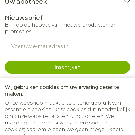
Uw apotheek
Nieuwsbrief
Blijf op de hoogte van nieuwe producten en
promoties
E-mail adres
Inschrijven
Door op inschrijven te klikken, schrijft u zich in voor onze
nieuwsbrief en gaat u akkoord met onze
privacy policy
.
Wij gebruiken cookies om uw ervaring beter te
maken.
Onze webshop maakt uitsluitend gebruik van
essentiële cookies. Deze cookies zijn noodzakelijk
om onze website te laten functioneren. We
maken geen gebruik van andere soorten
cookies; daarom bieden we geen mogelijkheid