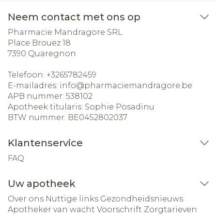
Neem contact met ons op
Pharmacie Mandragore SRL
Place Brouez 18
7390
Quaregnon
Telefoon:
+3265782459
E-mailadres:
info@
pharmaciemandragore.be
APB nummer:
538102
Apotheek titularis:
Sophie Posadinu
BTW nummer:
BE0452802037
Klantenservice
FAQ
Uw apotheek
Over ons
Nuttige links
Gezondheidsnieuws
Apotheker van wacht
Voorschrift
Zorgtarieven