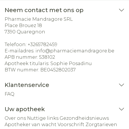
Neem contact met ons op
Pharmacie Mandragore SRL
Place Brouez 18
7390
Quaregnon
Telefoon:
+3265782459
E-mailadres:
info@
pharmaciemandragore.be
APB nummer:
538102
Apotheek titularis:
Sophie Posadinu
BTW nummer:
BE0452802037
Klantenservice
FAQ
Uw apotheek
Over ons
Nuttige links
Gezondheidsnieuws
Apotheker van wacht
Voorschrift
Zorgtarieven