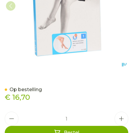
Botalux 140 Kous Steun C
Op bestelling
€ 16,70
Aantal
Bestel