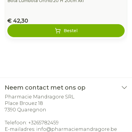
Bota Lumbota Ortho/20 H 20cm Xxl
€ 42,30
Bestel
Neem contact met ons op
Pharmacie Mandragore SRL
Place Brouez 18
7390
Quaregnon
Telefoon:
+3265782459
E-mailadres:
info@
pharmaciemandragore.be