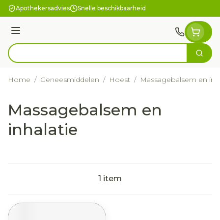
Ga naar de inhoud
Apothekersadvies
Snelle beschikbaarheid
Menu
Zoek
Product, merk, categorie...
Home
/
Geneesmiddelen
/
Hoest
/
Massagebalsem en inha
Massagebalsem en
inhalatie
1
item