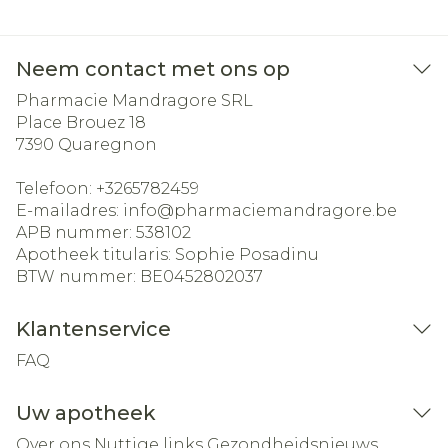
Neem contact met ons op
Pharmacie Mandragore SRL
Place Brouez 18
7390
Quaregnon
Telefoon:
+3265782459
E-mailadres:
info@
pharmaciemandragore.be
APB nummer:
538102
Apotheek titularis:
Sophie Posadinu
BTW nummer:
BE0452802037
Klantenservice
FAQ
Uw apotheek
Over ons
Nuttige links
Gezondheidsnieuws