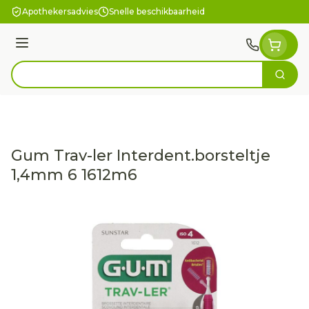
Ga naar de inhoud
Apothekersadvies
Snelle beschikbaarheid
Menu
Zoek
Product, merk, categorie...
Gum Trav-ler Interdent.borsteltje
1,4mm 6 1612m6