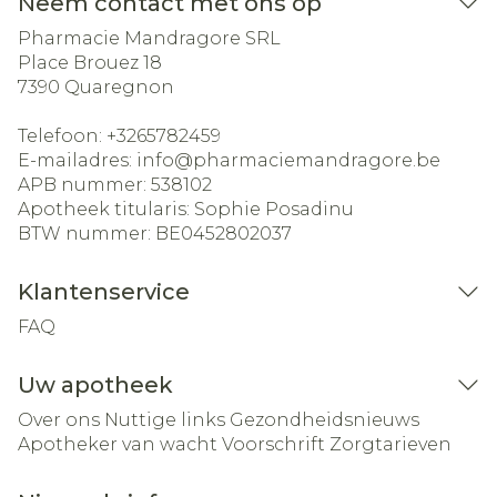
Neem contact met ons op
Pharmacie Mandragore SRL
Place Brouez 18
7390
Quaregnon
Telefoon:
+3265782459
E-mailadres:
info@
pharmaciemandragore.be
APB nummer:
538102
Apotheek titularis:
Sophie Posadinu
BTW nummer:
BE0452802037
Klantenservice
FAQ
Uw apotheek
Over ons
Nuttige links
Gezondheidsnieuws
Apotheker van wacht
Voorschrift
Zorgtarieven