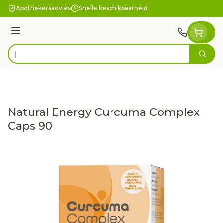
Ga naar de inhoud
Apothekersadvies
Snelle beschikbaarheid
Menu
Zoek
Product, merk, categorie...
Natural Energy Curcuma Complex
Caps 90