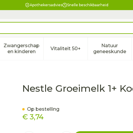
Apothekersadvies
Snelle beschikbaarheid
Zwangerschap
Natuur
Vitaliteit 50+
eid, verzorging en hygiëne categorie
enu voor Dieet, voeding en vitamines categorie
Toon submenu voor Zwangerschap en kindere
Toon submenu voor Vitalitei
Toon sub
en kinderen
geneeskunde
s Tetra 1l
Nestle Groeimelk 1+ Koe
Op bestelling
€ 3,74