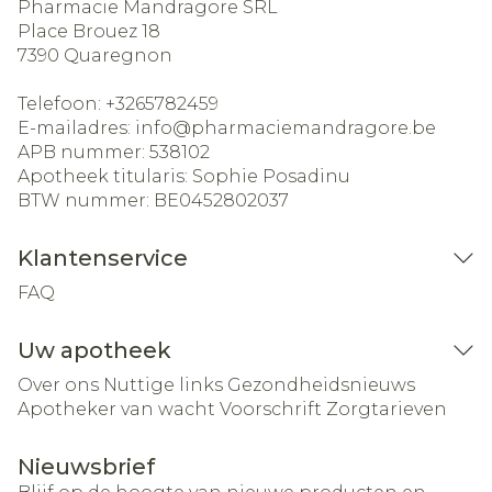
Pharmacie Mandragore SRL
Place Brouez 18
7390
Quaregnon
Telefoon:
+3265782459
E-mailadres:
info@
pharmaciemandragore.be
APB nummer:
538102
Apotheek titularis:
Sophie Posadinu
BTW nummer:
BE0452802037
Klantenservice
FAQ
Uw apotheek
Over ons
Nuttige links
Gezondheidsnieuws
Apotheker van wacht
Voorschrift
Zorgtarieven
Nieuwsbrief