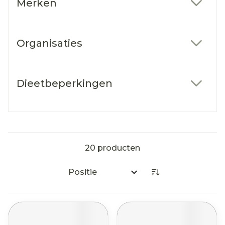
Merken
filter
Organisaties
filter
Dieetbeperkingen
filter
20
producten
Sorteer op: