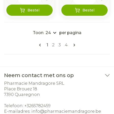
Bestel
Bestel
Toon
per pagina
Pagina's
U lees momenteel pagina
Pagina
Pagina
Pagina
1
2
3
4
Neem contact met ons op
Pharmacie Mandragore SRL
Place Brouez 18
7390
Quaregnon
Telefoon:
+3265782459
E-mailadres:
info@
pharmaciemandragore.be