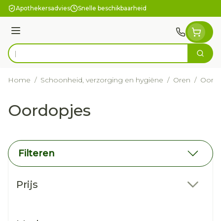
Ga naar de inhoud
Apothekersadvies
Snelle beschikbaarheid
Menu
Zoek
Product, merk, categorie...
Home
/
Schoonheid, verzorging en hygiëne
/
Oren
/
Oordo
Oordopjes
Filteren
Doorgaan naar productlijst
Prijs
filter