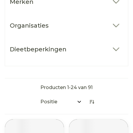
Merken
filter
Organisaties
filter
Dieetbeperkingen
filter
Producten
1
-
24
van
91
Sorteer op: