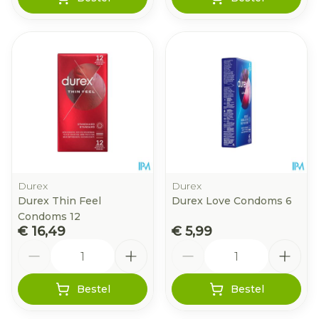
Durex
Durex
Durex Thin Feel
Durex Love Condoms 6
Condoms 12
€ 16,49
€ 5,99
Aantal
Aantal
Bestel
Bestel