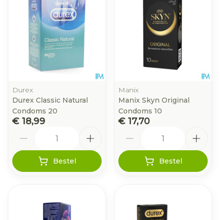
Durex
Manix
Durex Classic Natural
Manix Skyn Original
Condoms 20
Condoms 10
€ 18,99
€ 17,70
Aantal
Aantal
Bestel
Bestel