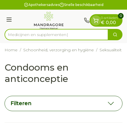
Dia 1 van 1
Ga naar de inhoud
Apothekersadvies
Snelle beschikbaarheid
0
0 artikelen
Menu
€ 0,00
Medici
Zoek
Product, merk, categorie...
Home
/
Schoonheid, verzorging en hygiëne
/
Seksualiteit 
Condooms en
anticonceptie
Filteren