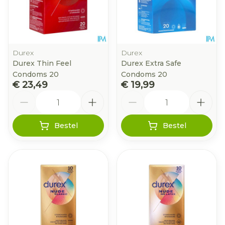
Durex
Durex
Durex Thin Feel
Durex Extra Safe
Condoms 20
Condoms 20
€ 23,49
€ 19,99
Aantal
Aantal
Bestel
Bestel