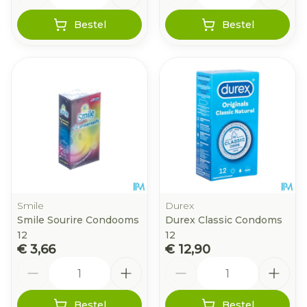
Bestel
Bestel
Smile
Durex
Smile Sourire Condooms
Durex Classic Condoms
12
12
€ 3,66
€ 12,90
Aantal
Aantal
Bestel
Bestel