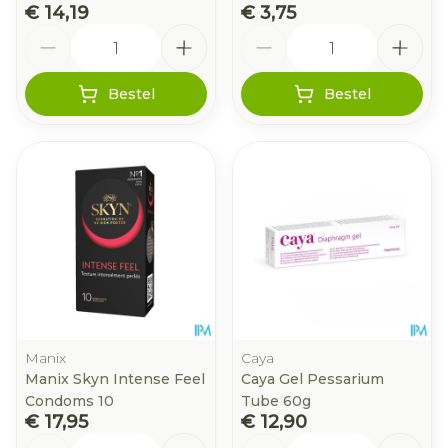
€ 14,19
€ 3,75
Aantal
Aantal
Bestel
Bestel
Manix
Caya
Manix Skyn Intense Feel
Caya Gel Pessarium
Condoms 10
Tube 60g
€ 17,95
€ 12,90
Aantal
Aantal