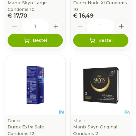
Manix Skyn Large
Durex Nude Xl Condoms
Condoms 10
10
€ 17,70
€ 16,49
Aantal
Aantal
Bestel
Bestel
Durex
Manix
Durex Extra Safe
Manix Skyn Original
Condoms 12
Condoms 2