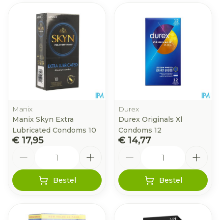
Manix
Durex
Manix Skyn Extra
Durex Originals Xl
Lubricated Condoms 10
Condoms 12
€ 17,95
€ 14,77
Aantal
Aantal
Bestel
Bestel