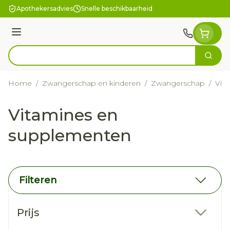
Ga naar de inhoud
Apothekersadvies
Snelle beschikbaarheid
Menu
Zoek
Product, merk, categorie...
Home
/
Zwangerschap en kinderen
/
Zwangerschap
/
Vit
Vitamines en
supplementen
Filteren
Doorgaan naar productlijst
Prijs
filter