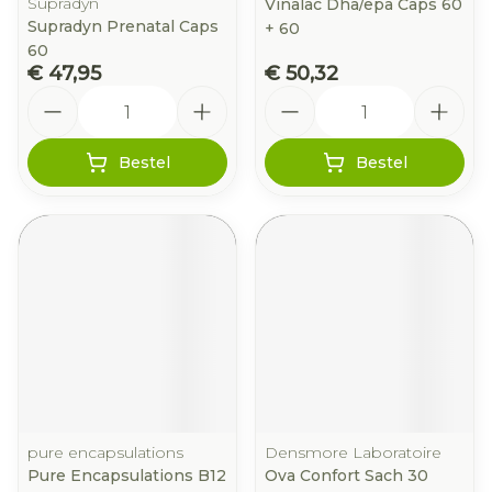
Supradyn
Vinalac Dha/epa Caps 60
Supradyn Prenatal Caps
+ 60
60
€ 47,95
€ 50,32
Aantal
Aantal
Bestel
Bestel
pure encapsulations
Densmore Laboratoire
Pure Encapsulations B12
Ova Confort Sach 30