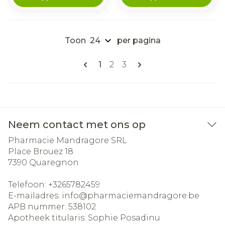
Toon
per pagina
Pagina's
U lees momenteel pagina
Pagina
Pagina
1
2
3
Neem contact met ons op
Pharmacie Mandragore SRL
Place Brouez 18
7390
Quaregnon
Telefoon:
+3265782459
E-mailadres:
info@
pharmaciemandragore.be
APB nummer:
538102
Apotheek titularis:
Sophie Posadinu