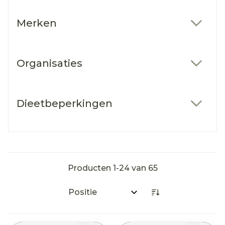
Merken
filter
Organisaties
filter
Dieetbeperkingen
filter
Producten
1
-
24
van
65
Sorteer op: