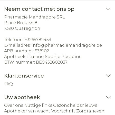
Neem contact met ons op
Pharmacie Mandragore SRL
Place Brouez 18
7390
Quaregnon
Telefoon:
+3265782459
E-mailadres:
info@
pharmaciemandragore.be
APB nummer:
538102
Apotheek titularis:
Sophie Posadinu
BTW nummer:
BE0452802037
Klantenservice
FAQ
Uw apotheek
Over ons
Nuttige links
Gezondheidsnieuws
Apotheker van wacht
Voorschrift
Zorgtarieven