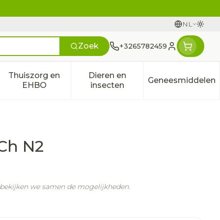
NL
Overs
Talen
Zoek
+3265782459
Klant menu
Thuiszorg en
Dieren en
Geneesmiddelen
n categorie
t 50+ categorie
menu voor Natuur geneeskunde categorie
Toon submenu voor Thuiszorg en EHBO categ
Toon submenu voor Dieren e
Toon sub
EHBO
insecten
 Ch N2
n bekijken we samen de mogelijkheden.