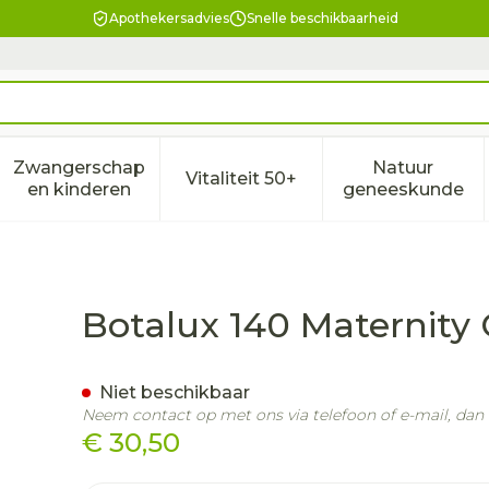
Apothekersadvies
Snelle beschikbaarheid
Zwangerschap
Natuur
Vitaliteit 50+
eid, verzorging en hygiëne categorie
enu voor Dieet, voeding en vitamines categorie
Toon submenu voor Zwangerschap en kindere
Toon submenu voor Vitalitei
Toon sub
en kinderen
geneeskunde
 N2
Botalux 140 Maternity
Niet beschikbaar
Neem contact op met ons via telefoon of e-mail, da
€ 30,50