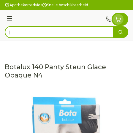
Ga naar de inhoud
Apothekersadvies
Snelle beschikbaarheid
Menu
Zoek
Product, merk, categorie...
Botalux 140 Panty Steun Glace
Opaque N4