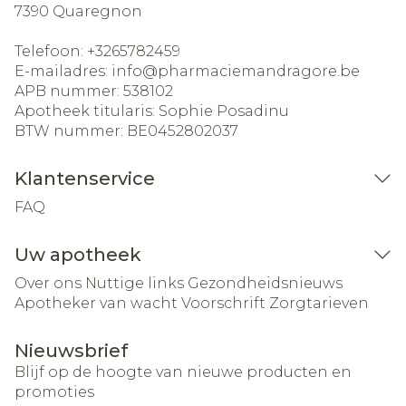
7390
Quaregnon
Telefoon:
+3265782459
E-mailadres:
info@
pharmaciemandragore.be
APB nummer:
538102
Apotheek titularis:
Sophie Posadinu
BTW nummer:
BE0452802037
Klantenservice
FAQ
Uw apotheek
Over ons
Nuttige links
Gezondheidsnieuws
Apotheker van wacht
Voorschrift
Zorgtarieven
Nieuwsbrief
Blijf op de hoogte van nieuwe producten en
promoties