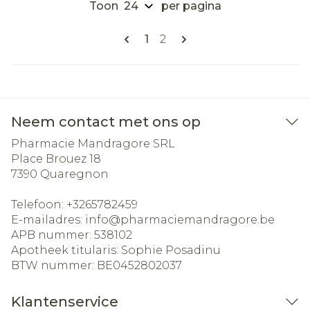
Toon
per pagina
Pagina's
U lees momenteel pagina
Pagina
1
2
Neem contact met ons op
Pharmacie Mandragore SRL
Place Brouez 18
7390
Quaregnon
Telefoon:
+3265782459
E-mailadres:
info@
pharmaciemandragore.be
APB nummer:
538102
Apotheek titularis:
Sophie Posadinu
BTW nummer:
BE0452802037
Klantenservice