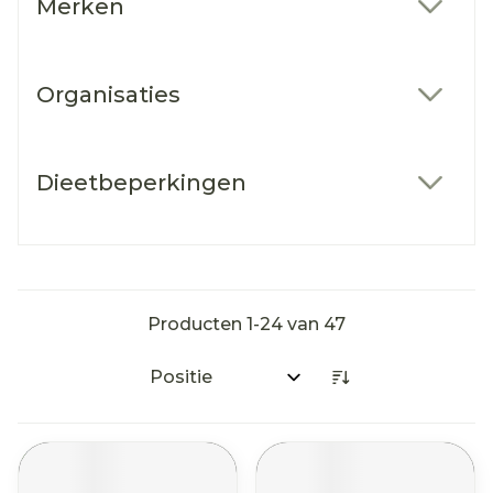
Merken
filter
Organisaties
filter
Dieetbeperkingen
filter
Producten
1
-
24
van
47
Sorteer op: