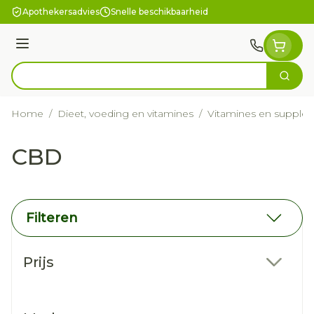
Ga naar de inhoud
Apothekersadvies
Snelle beschikbaarheid
Menu
Zoek
Product, merk, categorie...
Home
/
Dieet, voeding en vitamines
/
Vitamines en supple
CBD
Filteren
Doorgaan naar productlijst
Prijs
filter