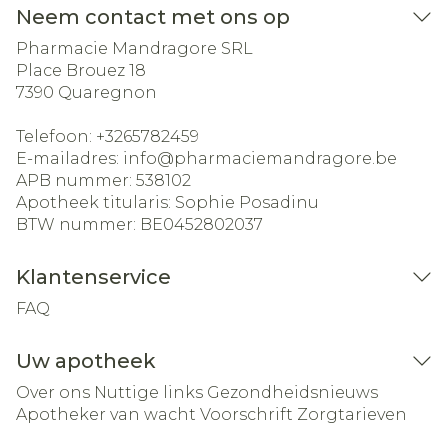
Neem contact met ons op
Pharmacie Mandragore SRL
Place Brouez 18
7390
Quaregnon
Telefoon:
+3265782459
E-mailadres:
info@
pharmaciemandragore.be
APB nummer:
538102
Apotheek titularis:
Sophie Posadinu
BTW nummer:
BE0452802037
Klantenservice
FAQ
Uw apotheek
Over ons
Nuttige links
Gezondheidsnieuws
Apotheker van wacht
Voorschrift
Zorgtarieven