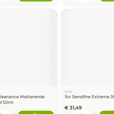
SVR
leanance Matterende
Svr Sensifine Extreme 
l 50ml
€ 31,49
Aantal