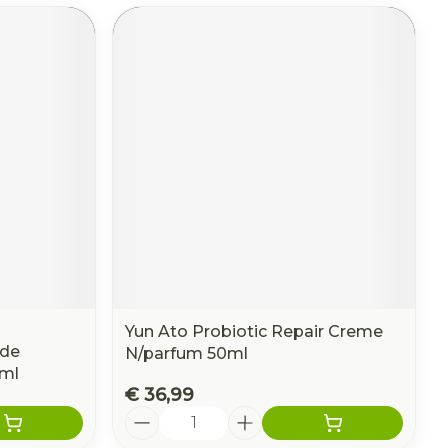
Yun Ato Probiotic Repair Creme
nde
N/parfum 50ml
0ml
€ 36,99
Aantal