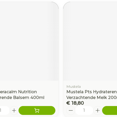
Mustela
eracalm Nutrition
Mustela Pts Hydratere
erende Balsem 400ml
Verzachtende Melk 20
€ 18,80
Aantal