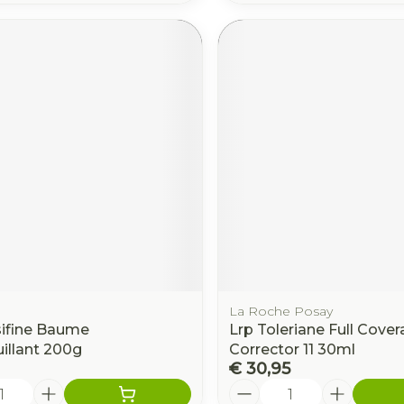
La Roche Posay
sifine Baume
Lrp Toleriane Full Cove
llant 200g
Corrector 11 30ml
€ 30,95
Aantal