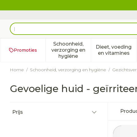
Ga naar de inhoud
Product, merk, categorie...
Schoonheid,
Dieet, voeding
verzorging en
Promoties
Toon submenu voor Schoonh
Toon subm
en vitamines
hygiëne
Home
/
Schoonheid, verzorging en hygiëne
/
Gezichtsve
Gevoelige huid - geïrritee
Doorgaan naar productlijst
Produ
Prijs
filter