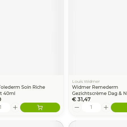
Louis Widmer
Tolederm Soin Riche
Widmer Remederm
t 40ml
Gezichtscrème Dag & N
0
€ 31,47
Aantal