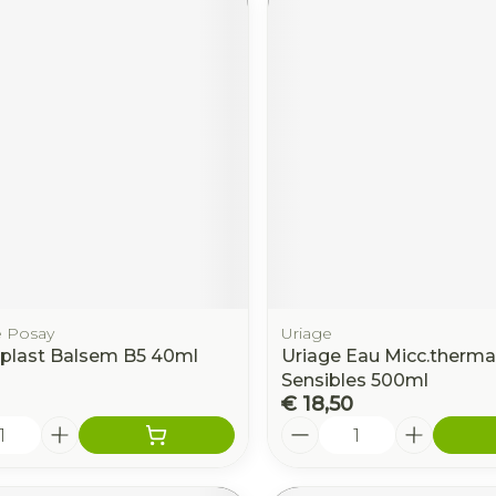
 Posay
Uriage
aplast Balsem B5 40ml
Uriage Eau Micc.therma
Sensibles 500ml
€ 18,50
Aantal