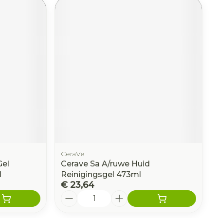
CeraVe
Gel
Cerave Sa A/ruwe Huid
l
Reinigingsgel 473ml
€ 23,64
Aantal