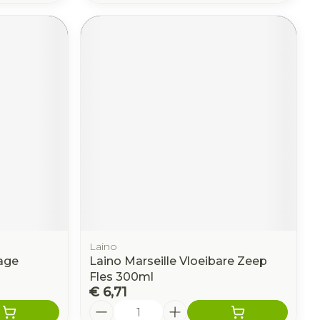
Laino
rage
Laino Marseille Vloeibare Zeep
Fles 300ml
€ 6,71
Aantal