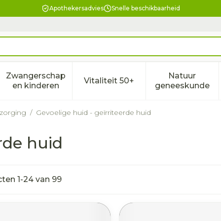
Apothekersadvies
Snelle beschikbaarheid
Zwangerschap
Natuur
Vitaliteit 50+
eid, verzorging en hygiëne categorie
enu voor Dieet, voeding en vitamines categorie
Toon submenu voor Zwangerschap en kindere
Toon submenu voor Vitalitei
Toon sub
en kinderen
geneeskunde
rzorging
/
Gevoelige huid - geïrriteerde huid
rde huid
cten
1
-
24
van
99