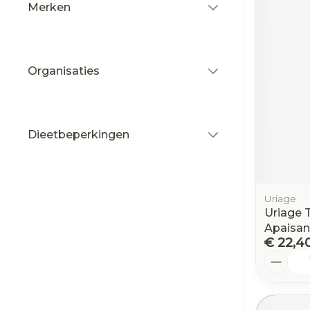
Merken
filter
Organisaties
filter
Dieetbeperkingen
filter
Uriage
Uriage 
Apaisan
€ 22,4
Aantal