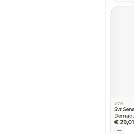
SVR
Svr Sen
Demaqui
€ 29,01
Aantal