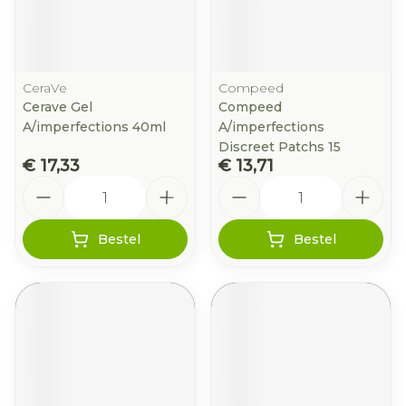
CeraVe
Compeed
Cerave Gel
Compeed
A/imperfections 40ml
A/imperfections
Discreet Patchs 15
€ 17,33
€ 13,71
Aantal
Aantal
Bestel
Bestel