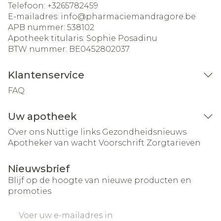
Telefoon:
+3265782459
E-mailadres:
info@
pharmaciemandragore.be
APB nummer:
538102
Apotheek titularis:
Sophie Posadinu
BTW nummer:
BE0452802037
Klantenservice
FAQ
Uw apotheek
Over ons
Nuttige links
Gezondheidsnieuws
Apotheker van wacht
Voorschrift
Zorgtarieven
Nieuwsbrief
Blijf op de hoogte van nieuwe producten en
promoties
E-mail adres