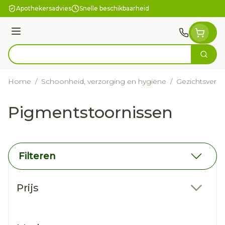
Ga naar de inhoud
Apothekersadvies
Snelle beschikbaarheid
Menu
Zoek
Product, merk, categorie...
Home
/
Schoonheid, verzorging en hygiëne
/
Gezichtsverzo
Pigmentstoornissen
Filteren
Doorgaan naar productlijst
Prijs
filter