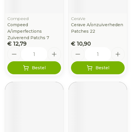
Compeed
CeraVe
Compeed
Cerave A/onzuiverheden
A/imperfections
Patches 22
Zuiverend Patchs 7
€ 12,79
€ 10,90
Aantal
Aantal
Bestel
Bestel