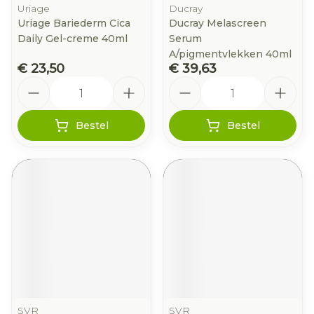
Uriage
Ducray
Uriage Bariederm Cica
Ducray Melascreen
Daily Gel-creme 40ml
Serum
A/pigmentvlekken 40ml
€ 23,50
€ 39,63
Aantal
Aantal
Bestel
Bestel
SVR
SVR