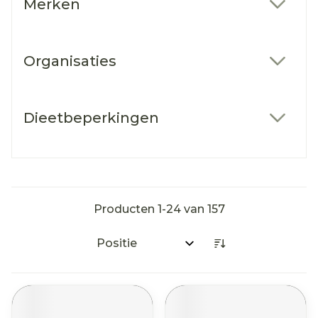
Merken
filter
Organisaties
filter
Dieetbeperkingen
filter
Producten
1
-
24
van
157
Sorteer op: