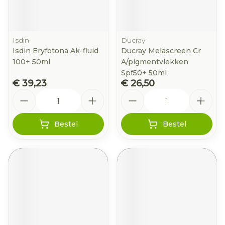
Isdin
Ducray
Isdin Eryfotona Ak-fluid
Ducray Melascreen Cr
100+ 50ml
A/pigmentvlekken
Spf50+ 50ml
€ 39,23
€ 26,50
Aantal
Aantal
Bestel
Bestel