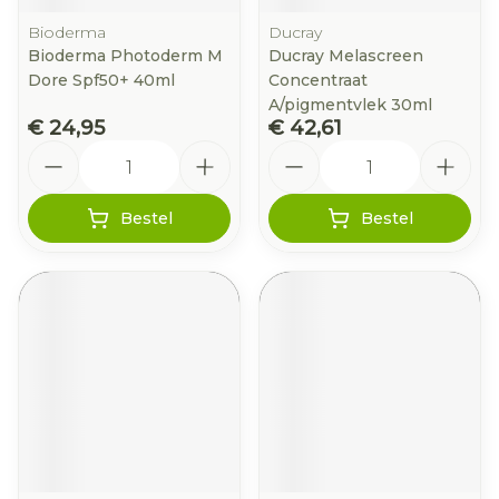
Bioderma
Ducray
Bioderma Photoderm M
Ducray Melascreen
Dore Spf50+ 40ml
Concentraat
A/pigmentvlek 30ml
€ 24,95
€ 42,61
Aantal
Aantal
Bestel
Bestel