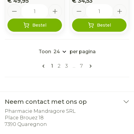
€ 49,95
€ 34,53
Aantal
Aantal
Bestel
Bestel
Toon
per pagina
Pagina's
U lees momenteel pagina
Pagina
Pagina
Pagina
1
2
3
...
7
Neem contact met ons op
Pharmacie Mandragore SRL
Place Brouez 18
7390
Quaregnon