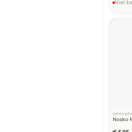
Niet b
ceres ph
Nosko M