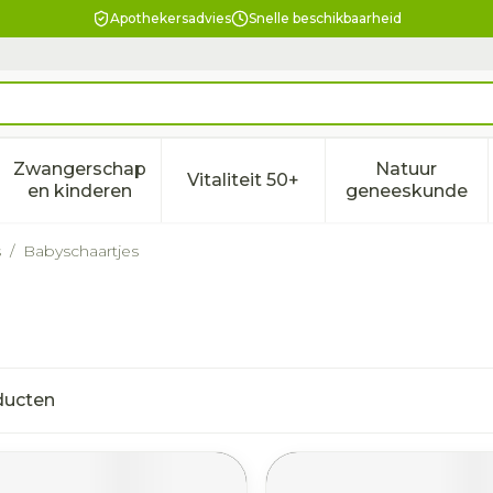
Apothekersadvies
Snelle beschikbaarheid
Zwangerschap
Natuur
Vitaliteit 50+
eid, verzorging en hygiëne categorie
enu voor Dieet, voeding en vitamines categorie
Toon submenu voor Zwangerschap en kindere
Toon submenu voor Vitalitei
Toon sub
en kinderen
geneeskunde
s
/
Babyschaartjes
ducten