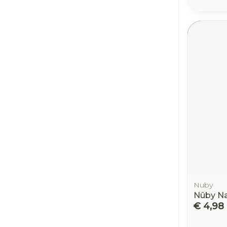
Nuby
Nûby Na
€ 4,98