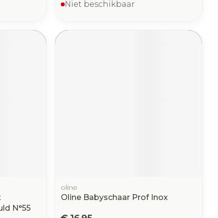
Niet beschikbaar
oline
t
Oline Babyschaar Prof Inox
uld N°55