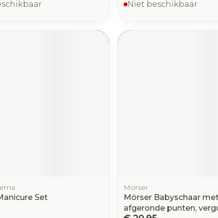
eschikbaar
Niet beschikbaar
arma
Morser
anicure Set
Mörser Babyschaar me
afgeronde punten, verg