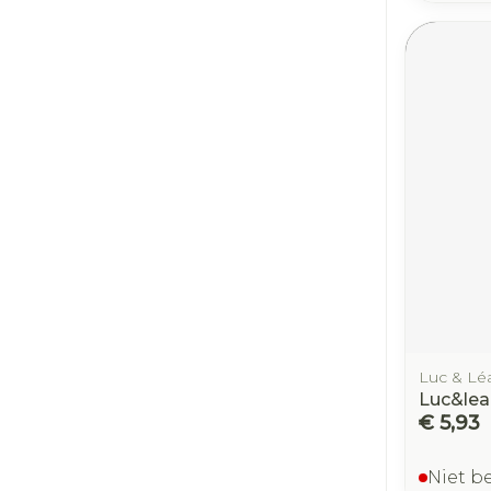
Luc & Lé
Luc&lea
€ 5,93
Niet b