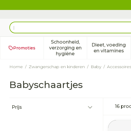
Ga naar de inhoud
Product, merk, categorie...
Schoonheid,
Dieet, voeding
verzorging en
Promoties
Toon submenu voor Schoonh
Toon subm
en vitamines
hygiëne
Home
/
Zwangerschap en kinderen
/
Baby
/
Accessoire
Babyschaartjes
Doorgaan naar productlijst
16
pro
Prijs
filter