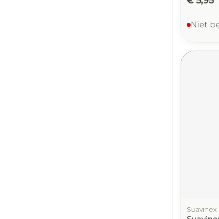
€ 5,95
Niet b
Suavinex