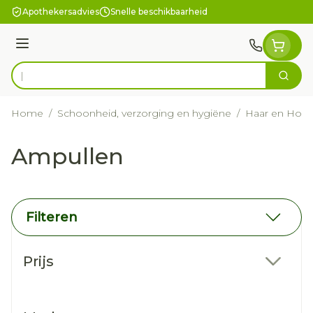
Ga naar de inhoud
Apothekersadvies
Snelle beschikbaarheid
Menu
Zoek
Product, merk, categorie...
Home
/
Schoonheid, verzorging en hygiëne
/
Haar en Hoof
Ampullen
Filteren
Doorgaan naar productlijst
Prijs
filter