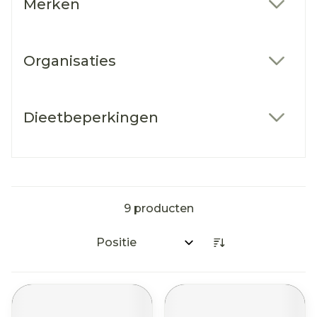
Merken
filter
Organisaties
filter
Dieetbeperkingen
filter
9
producten
Sorteer op: