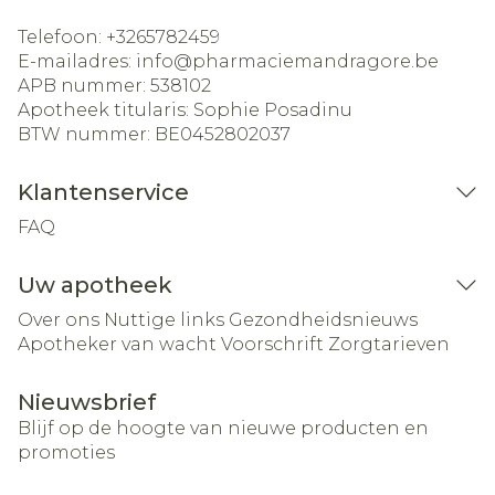
Telefoon:
+3265782459
E-mailadres:
info@
pharmaciemandragore.be
APB nummer:
538102
Apotheek titularis:
Sophie Posadinu
BTW nummer:
BE0452802037
Klantenservice
FAQ
Uw apotheek
Over ons
Nuttige links
Gezondheidsnieuws
Apotheker van wacht
Voorschrift
Zorgtarieven
Nieuwsbrief
Blijf op de hoogte van nieuwe producten en
promoties
E-mail adres