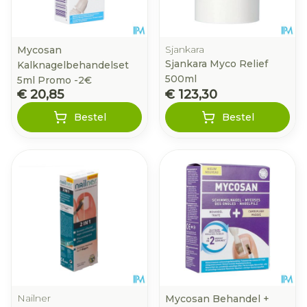
Sjankara
Mycosan
Sjankara Myco Relief
Kalknagelbehandelset
500ml
5ml Promo -2€
€ 20,85
€ 123,30
Bestel
Bestel
Nailner
Mycosan Behandel +