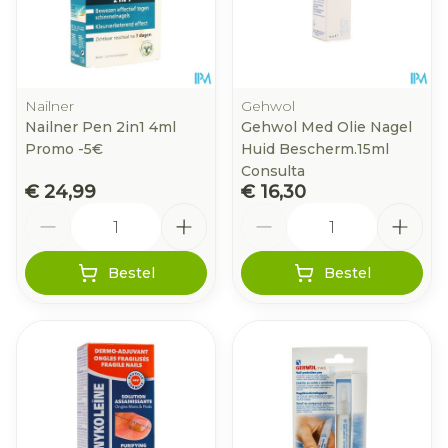
Nailner
Gehwol
Nailner Pen 2in1 4ml
Gehwol Med Olie Nagel
Promo -5€
Huid Bescherm.15ml
Consulta
€ 24,99
€ 16,30
Aantal
Aantal
Bestel
Bestel