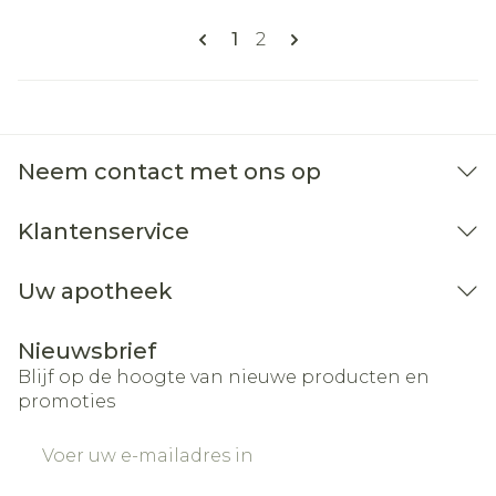
Pagina's
U lees momenteel pagina
Pagina
1
2
Neem contact met ons op
Klantenservice
Uw apotheek
Nieuwsbrief
Blijf op de hoogte van nieuwe producten en
promoties
E-mail adres