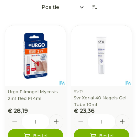
Sorteer op:
SVR
Urgo Filmogel Mycosis
Svr Xerial 40 Nagels Gel
2in1 Red Fl 4ml
Tube 10ml
€ 28,19
€ 23,36
Aantal
Aantal
Bestel
Bestel