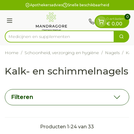
Dia 1 van 1
Ga naar de inhoud
Apothekersadvies
Snelle beschikbaarheid
0
0 artikelen
Menu
€ 0,00
Medicijn
Zoek
Product, merk, categorie...
Home
/
Schoonheid, verzorging en hygiëne
/
Nagels
/
Kal
Kalk- en schimmelnagels
Filteren
Producten
1
-
24
van
33