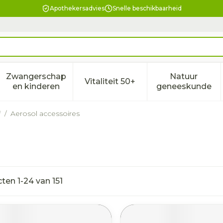
Apothekersadvies
Snelle beschikbaarheid
Zwangerschap
Natuur
Vitaliteit 50+
eid, verzorging en hygiëne categorie
enu voor Dieet, voeding en vitamines categorie
Toon submenu voor Zwangerschap en kindere
Toon submenu voor Vitalitei
Toon sub
en kinderen
geneeskunde
f
/
Aerosol accessoires
cten
1
-
24
van
151