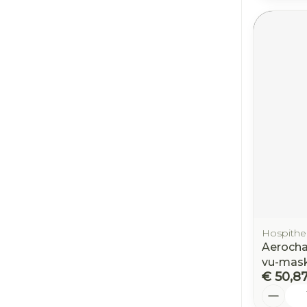
Hospithe
Aerocha
vu-mask
€ 50,8
Aantal