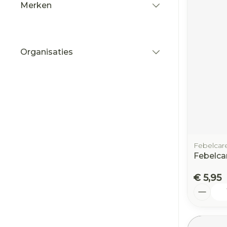
Merken
filter
Organisaties
filter
Febelcar
Febelcar
€ 5,95
Aantal