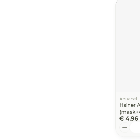
Aquacel
Hsiner 
(mask+v
€ 4,96
Aantal