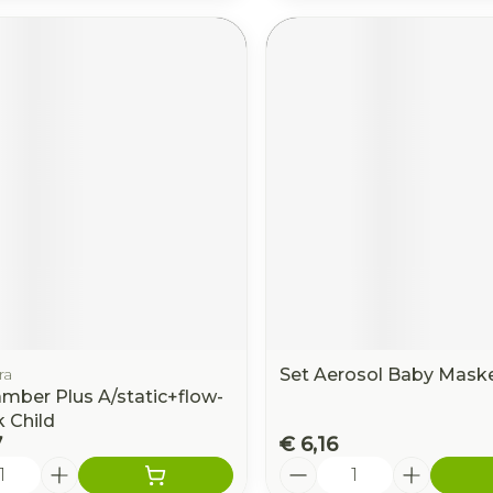
ra
Set Aerosol Baby Maske
mber Plus A/static+flow-
 Child
7
€ 6,16
Aantal