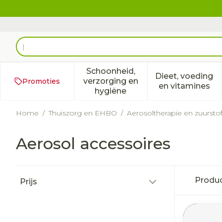
Ga naar de inhoud
Product, merk, categorie...
Schoonheid,
Dieet, voeding
verzorging en
Promoties
Toon submenu voor Schoonh
Toon subm
en vitamines
hygiëne
Home
/
Thuiszorg en EHBO
/
Aerosoltherapie en zuursto
Aerosol accessoires
Doorgaan naar productlijst
Produ
Prijs
filter