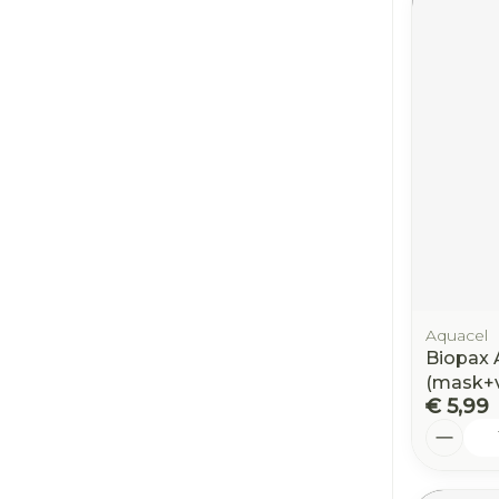
Aquacel
Biopax 
(mask+v
€ 5,99
Aantal