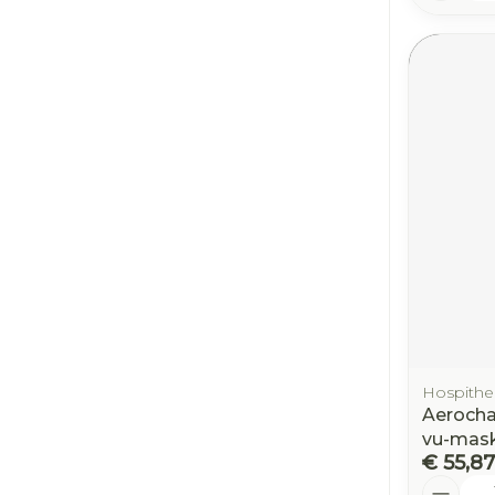
Hospithe
Aerocha
vu-mask
€ 55,87
Aantal