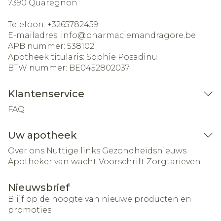
7390
Quaregnon
Telefoon:
+3265782459
E-mailadres:
info@
pharmaciemandragore.be
APB nummer:
538102
Apotheek titularis:
Sophie Posadinu
BTW nummer:
BE0452802037
Klantenservice
FAQ
Uw apotheek
Over ons
Nuttige links
Gezondheidsnieuws
Apotheker van wacht
Voorschrift
Zorgtarieven
Nieuwsbrief
Blijf op de hoogte van nieuwe producten en
promoties