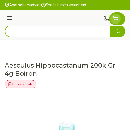
Ga naar de inhoud
Apothekersadvies
Snelle beschikbaarheid
Menu
Zoek
Product, merk, categorie...
Aesculus Hippocastanum 200k Gr
4g Boiron
Geneesmiddel