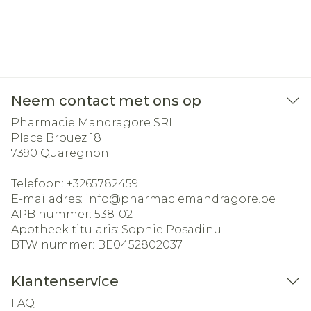
Neem contact met ons op
Pharmacie Mandragore SRL
Place Brouez 18
7390
Quaregnon
Telefoon:
+3265782459
E-mailadres:
info@
pharmaciemandragore.be
APB nummer:
538102
Apotheek titularis:
Sophie Posadinu
BTW nummer:
BE0452802037
Klantenservice
FAQ