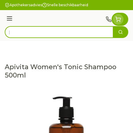
Ga naar de inhoud
Apothekersadvies
Snelle beschikbaarheid
Menu
Zoek
Product, merk, categorie...
Apivita Women's Tonic Shampoo
500ml