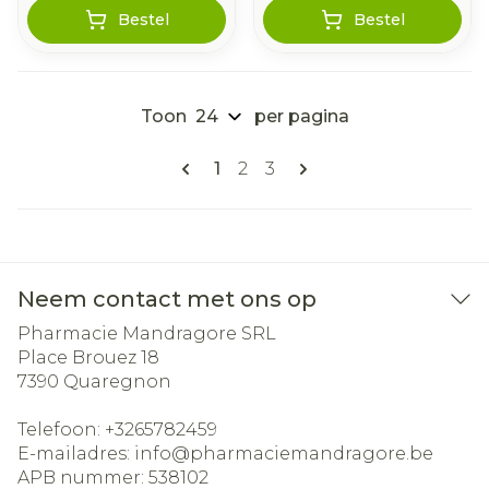
Bestel
Bestel
Toon
per pagina
Pagina's
U lees momenteel pagina
Pagina
Pagina
1
2
3
Neem contact met ons op
Pharmacie Mandragore SRL
Place Brouez 18
7390
Quaregnon
Telefoon:
+3265782459
E-mailadres:
info@
pharmaciemandragore.be
APB nummer:
538102