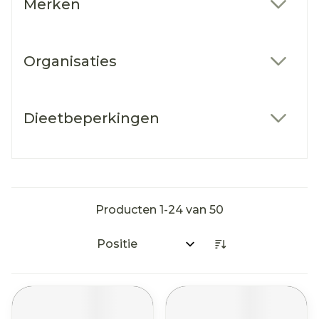
Merken
filter
Organisaties
filter
Dieetbeperkingen
filter
Producten
1
-
24
van
50
Sorteer op: