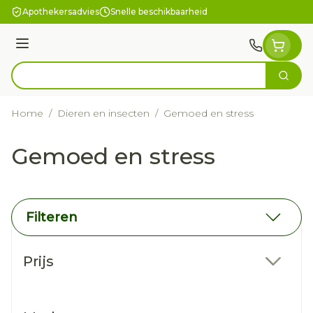
Ga naar de inhoud
Apothekersadvies
Snelle beschikbaarheid
Menu
Zoek
Product, merk, categorie...
Home
/
Dieren en insecten
/
Gemoed en stress
Gemoed en stress
Filteren
Doorgaan naar productlijst
Prijs
filter