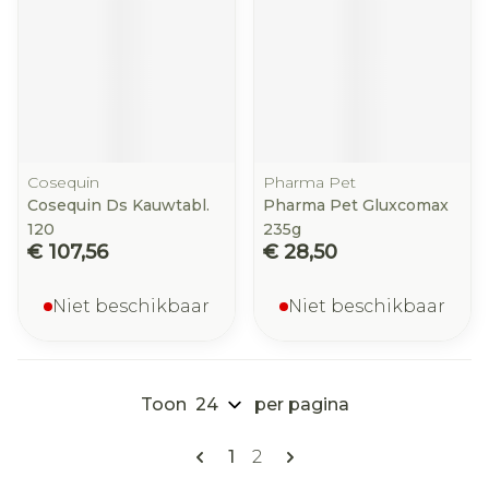
Cosequin
Pharma Pet
Cosequin Ds Kauwtabl.
Pharma Pet Gluxcomax
120
235g
€ 107,56
€ 28,50
Niet beschikbaar
Niet beschikbaar
Toon
per pagina
Pagina's
U lees momenteel pagina
Pagina
1
2