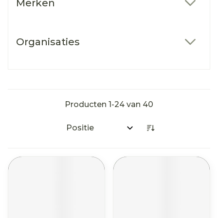
Merken
filter
Organisaties
filter
Producten
1
-
24
van
40
Sorteer op: