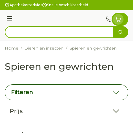
Ga naar de inhoud
Apothekersadvies
Snelle beschikbaarheid
Menu
Zoek
Product, merk, categorie...
Home
/
Dieren en insecten
/
Spieren en gewrichten
Spieren en gewrichten
Filteren
Doorgaan naar productlijst
Prijs
filter