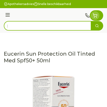
Ga naar de inhoud
Apothekersadvies
Snelle beschikbaarheid
Menu
Zoek
Product, merk, categorie...
Eucerin Sun Protection Oil Tinted
Med Spf50+ 50ml