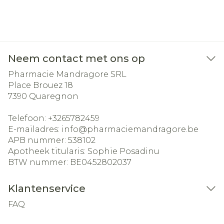
Neem contact met ons op
Pharmacie Mandragore SRL
Place Brouez 18
7390
Quaregnon
Telefoon:
+3265782459
E-mailadres:
info@
pharmaciemandragore.be
APB nummer:
538102
Apotheek titularis:
Sophie Posadinu
BTW nummer:
BE0452802037
Klantenservice
FAQ