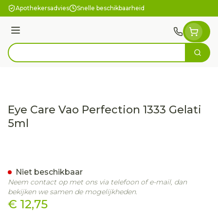
Ga naar de inhoud
Apothekersadvies
Snelle beschikbaarheid
Menu
Zoek
Product, merk, categorie...
Eye Care Vao Perfection 1333 Gelati
5ml
Eye Care Vao Perfection 13
Niet beschikbaar
Neem contact op met ons via telefoon of e-mail, dan
bekijken we samen de mogelijkheden.
€ 12,75