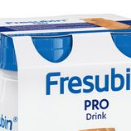
Diepte
119 mm
Dieetbeperkingen
Glutenvrij
Behoud
Kamertemperatuur (15°