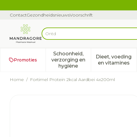
Ga naar de inhoud
Dia 1 van 1
Contact
Gezondheidsnieuws
Voorschrift
Op zoek
Product, merk, categorie...
Schoonheid,
Dieet, voeding
verzorging en
Promoties
Toon submenu voor Schoonh
Toon subm
en vitamines
hygiëne
Home
/
Fortimel Protein 2kcal Aardbei 4x200ml
Fortimel Protein 2kcal A