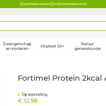
Apothekersadvies
Snelle beschikbaarheid
Zwangerschap
Natuur
Vitaliteit 50+
eid, verzorging en hygiëne categorie
enu voor Dieet, voeding en vitamines categorie
Toon submenu voor Zwangerschap en kindere
Toon submenu voor Vitalitei
Toon sub
en kinderen
geneeskunde
ardbei 4x200ml
Fortimel Protein 2kca
Op bestelling
€ 12,98