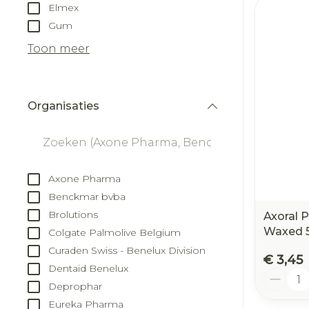
Elmex
Gum
Toon meer
Organisaties
filter
Axone Pharma
Benckmar bvba
Brolutions
Axoral P
Waxed 
Colgate Palmolive Belgium
Curaden Swiss - Benelux Division
€ 3,45
Dentaid Benelux
Aantal
Deprophar
Eureka Pharma