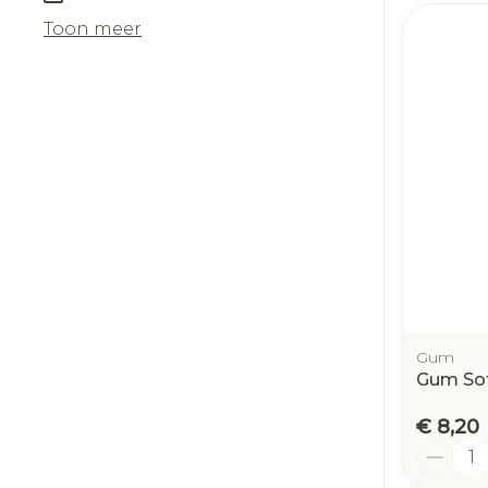
Toon meer
Gum
Gum Sof
€ 8,20
Aantal