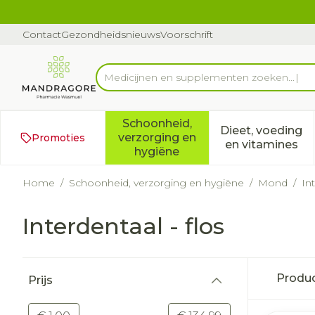
Ga naar de inhoud
Dia 1 van 1
Contact
Gezondheidsnieuws
Voorschrift
Medici
Product, merk, categorie...
Schoonheid,
Dieet, voeding
verzorging en
Promoties
Toon submenu voor Schoonh
Toon subm
en vitamines
hygiëne
Home
/
Schoonheid, verzorging en hygiëne
/
Mond
/
In
Interdentaal - flos
Doorgaan naar productlijst
Produ
Prijs
filter