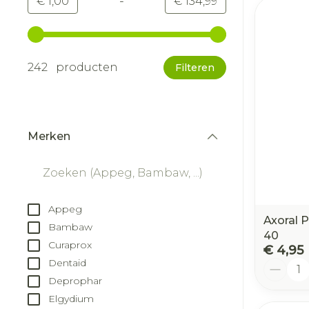
-
Minimumwaarde
Maximale waarde
€ 1,00
€ 134,99
Gebruik de pijltjestoetsen links en rechts om d
242 producten
Filteren
Merken
filter
Appeg
Axoral 
Bambaw
40
Curaprox
€ 4,95
Dentaid
Aantal
Deprophar
Elgydium