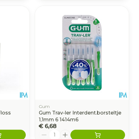
Gum
loss
Gum Trav-ler Interdent.borsteltje
1,1mm 6 1414m6
€ 6,68
Aantal