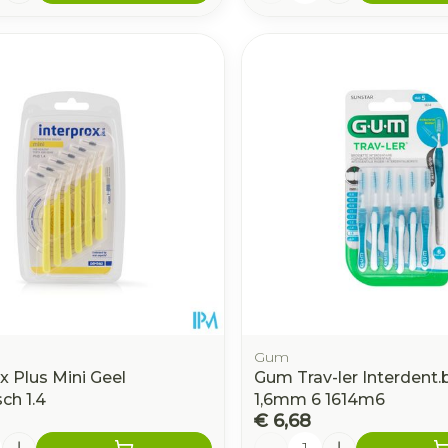
Gum
x Plus Mini Geel
Gum Trav-ler Interdent.b
sch 1.4
1,6mm 6 1614m6
€ 6,68
Aantal