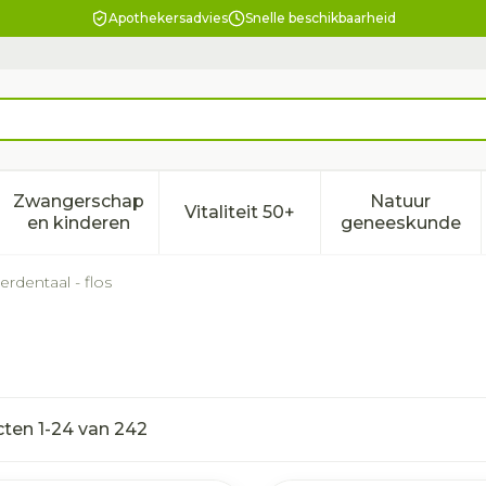
Apothekersadvies
Snelle beschikbaarheid
Zwangerschap
Natuur
Vitaliteit 50+
eid, verzorging en hygiëne categorie
enu voor Dieet, voeding en vitamines categorie
Toon submenu voor Zwangerschap en kindere
Toon submenu voor Vitalitei
Toon sub
en kinderen
geneeskunde
terdentaal - flos
cten
1
-
24
van
242