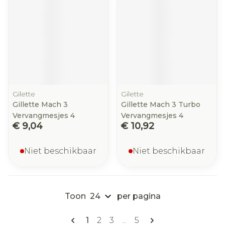
Gilette
Gilette
Gillette Mach 3
Gillette Mach 3 Turbo
Vervangmesjes 4
Vervangmesjes 4
€ 9,04
€ 10,92
Niet beschikbaar
Niet beschikbaar
Toon
per pagina
Pagina's
U lees momenteel pagina
Pagina
Pagina
Pagina
1
2
3
...
5