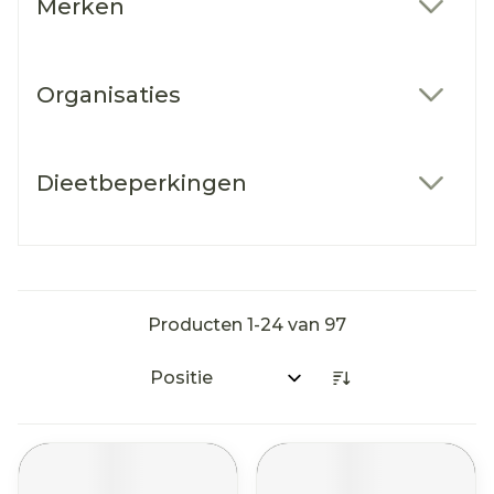
Merken
filter
Organisaties
filter
Dieetbeperkingen
filter
Producten
1
-
24
van
97
Sorteer op: