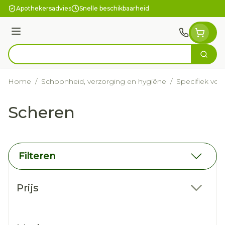
Ga naar de inhoud
Apothekersadvies
Snelle beschikbaarheid
Menu
Zoek
Product, merk, categorie...
Home
/
Schoonheid, verzorging en hygiëne
/
Specifiek vo
Scheren
Filteren
Doorgaan naar productlijst
Prijs
filter