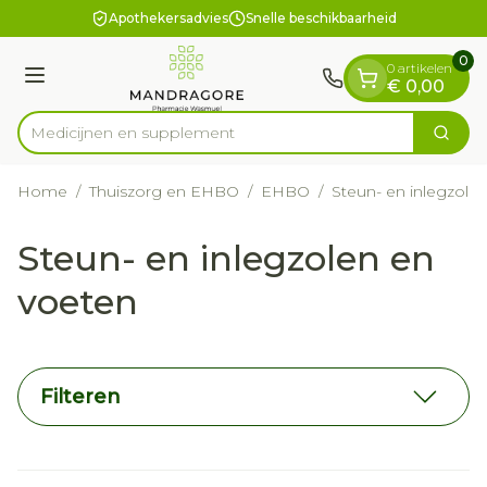
Dia 1 van 1
Ga naar de inhoud
Apothekersadvies
Snelle beschikbaarheid
0
0 artikelen
Menu
€ 0,00
Medic
Zoek
Product, merk, categorie...
Home
/
Thuiszorg en EHBO
/
EHBO
/
Steun- en inlegzole
Steun- en inlegzolen en
voeten
Filteren