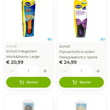
Scholl
Scholl
Scholl Inlegzolen
Pijnverlicht.in.zolen
Work&boots Large
Peesplaatont.s 1paire
€ 20,99
€ 24,99
Aantal
Aantal
Bestel
Bestel