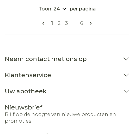
Toon
per pagina
Pagina's
U lees momenteel pagina
Pagina
Pagina
Pagina
1
2
3
...
6
Neem contact met ons op
Klantenservice
Uw apotheek
Nieuwsbrief
Blijf op de hoogte van nieuwe producten en
promoties
E-mail adres