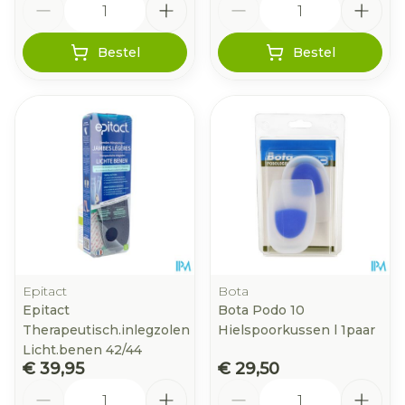
Bestel
Bestel
Epitact
Bota
Epitact
Bota Podo 10
Therapeutisch.inlegzolen
Hielspoorkussen l 1paar
Licht.benen 42/44
€ 39,95
€ 29,50
Aantal
Aantal