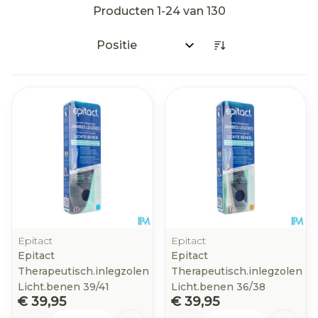
Producten
1
-
24
van
130
Sorteer op:
Epitact
Epitact
Epitact
Epitact
Therapeutisch.inlegzolen
Therapeutisch.inlegzolen
Licht.benen 39/41
Licht.benen 36/38
€ 39,95
€ 39,95
Aantal
Aantal