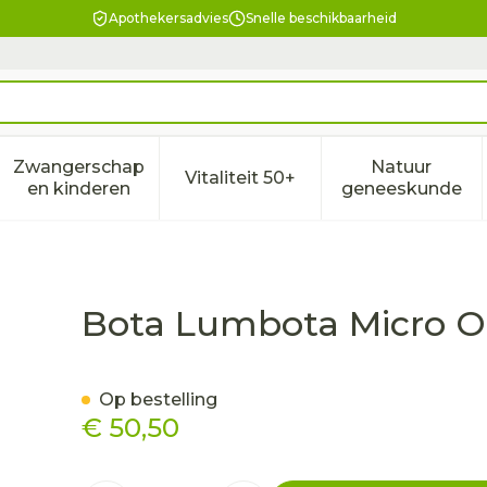
Apothekersadvies
Snelle beschikbaarheid
Zwangerschap
Natuur
Vitaliteit 50+
eid, verzorging en hygiëne categorie
enu voor Dieet, voeding en vitamines categorie
Toon submenu voor Zwangerschap en kindere
Toon submenu voor Vitalitei
Toon sub
en kinderen
geneeskunde
o H 24cm l
Bota Lumbota Micro O
Op bestelling
€ 50,50