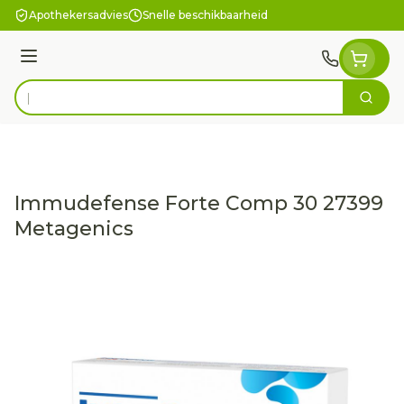
Ga naar de inhoud
Apothekersadvies
Snelle beschikbaarheid
Menu
Zoek
Product, merk, categorie...
Immudefense Forte Comp 30 27399
Metagenics