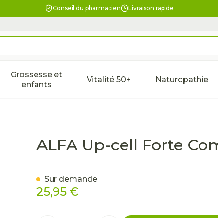
Conseil du pharmacien
Livraison rapide
Grossesse et
Vitalité 50+
Naturopathie
la catégorie Beauté, soins et hygiène
le sous-menu pour la catégorie Régime, alimentation & 
Afficher le sous-menu pour la catégorie Gross
Afficher le sous-menu pour l
Afficher 
enfants
 30
ALFA Up-cell Forte Co
Sur demande
25,95 €