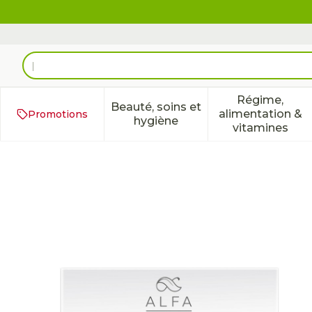
Aller au contenu
Rechercher
Régime,
Beauté, soins et
alimentation &
Promotions
Afficher le sous-menu pour 
Afficher 
hygiène
vitamines
ALFA Up-cell Forte Comp