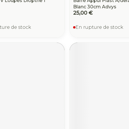
V Loupes Dioptrie 1
Barre Appui Plast A/der
Blanc 30cm Advys
25,00 €
ture de stock
En rupture de stock