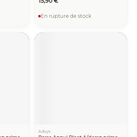
15,90 €
En rupture de stock
Advys