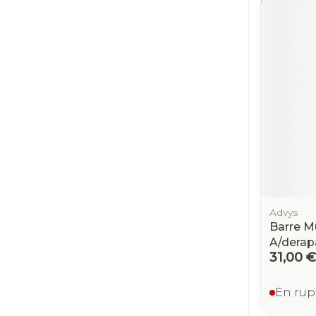
Advys
Barre M
A/derap
31,00 €
En rup