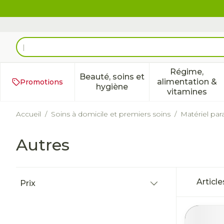
Aller au contenu
Rechercher
Régime,
Beauté, soins et
alimentation &
Promotions
Afficher le sous-menu pour 
Afficher 
hygiène
vitamines
Accueil
/
Soins à domicile et premiers soins
/
Matériel par
Autres
Passer à la liste des produits
Articl
Prix
filter