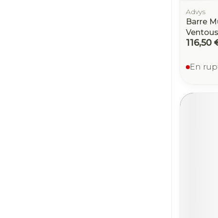
Advys
Barre Mu
Ventou
116,50 
En rup