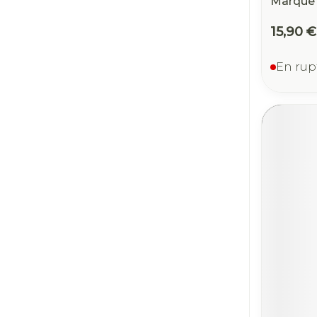
Marque 
15,90 €
En rup