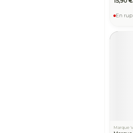
15,90 €
En rup
Marque V