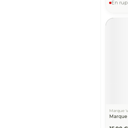
En rup
Marque V
Marque 