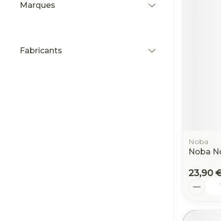
Marques
filter
Fabricants
filter
Noba
Noba No
23,90 
Quantit