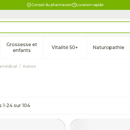
Conseil du pharmacien
Livraison rapide
Grossesse et
Vitalité 50+
Naturopathie
la catégorie Beauté, soins et hygiène
le sous-menu pour la catégorie Régime, alimentation & 
Afficher le sous-menu pour la catégorie Gross
Afficher le sous-menu pour l
Afficher 
enfants
amédical
/
Autres
es
1
-
24
sur
104