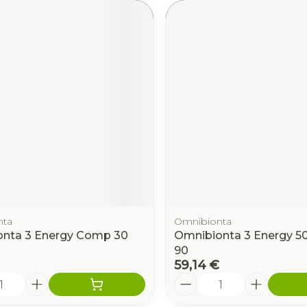
nta
Omnibionta
nta 3 Energy Comp 30
Omnibionta 3 Energy 
90
59,14 €
é
Quantité