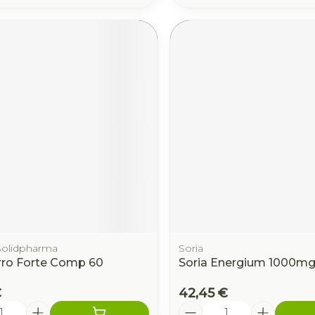
Solidpharma
Soria
rro Forte Comp 60
Soria Energium 1000m
€
42,45 €
é
Quantité