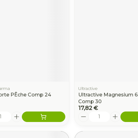
arma
Ultractive
orte PÊche Comp 24
Ultractive Magnesium
Comp 30
17,82 €
é
Quantité