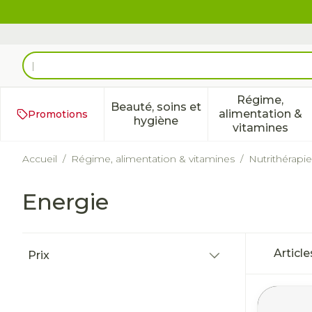
Aller au contenu
Rechercher
Régime,
Beauté, soins et
alimentation &
Promotions
Afficher le sous-menu pour 
Afficher 
hygiène
vitamines
Accueil
/
Régime, alimentation & vitamines
/
Nutrithérapie
Energie
Passer à la liste des produits
Articl
Prix
filter