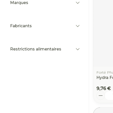
Marques
filter
Fabricants
filter
Restrictions alimentaires
filter
Forté Ph
Hydra F
9,76 €
Quantit