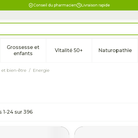
Conseil du pharmacien
Livraison rapide
Grossesse et
Vitalité 50+
Naturopathie
la catégorie Beauté, soins et hygiène
le sous-menu pour la catégorie Régime, alimentation & 
Afficher le sous-menu pour la catégorie Gross
Afficher le sous-menu pour l
Afficher 
enfants
 et bien-être
/
Energie
es
1
-
24
sur
396