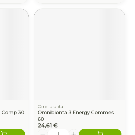
Omnibionta
g Comp 30
Omnibionta 3 Energy Gommes
60
24,61 €
Quantité