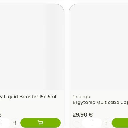
y Liquid Booster 15x15ml
Nutergia
Ergytonic Multicebe Ca
€
29,90 €
é
Quantité