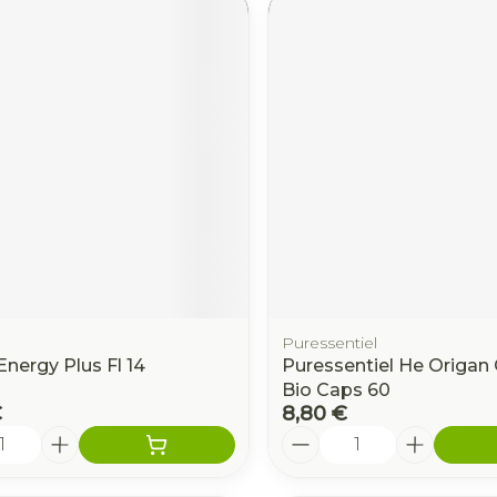
Puressentiel
Energy Plus Fl 14
Puressentiel He Origa
Bio Caps 60
€
8,80 €
é
Quantité