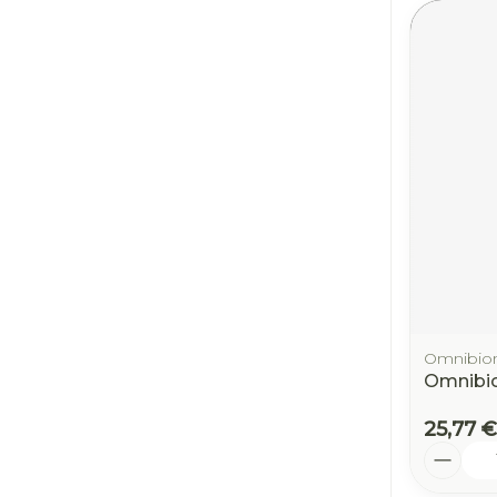
Omnibio
Omnibio
25,77 €
Quantit