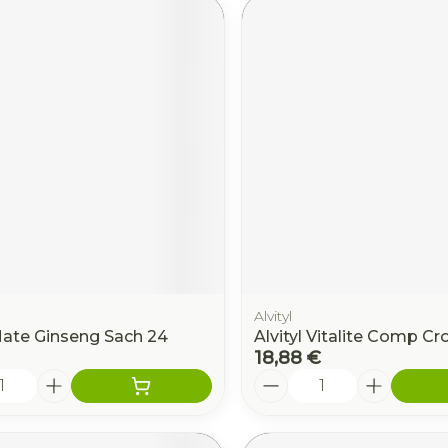
Alvityl
Mate Ginseng Sach 24
Alvityl Vitalite Comp Cr
18,88 €
é
Quantité