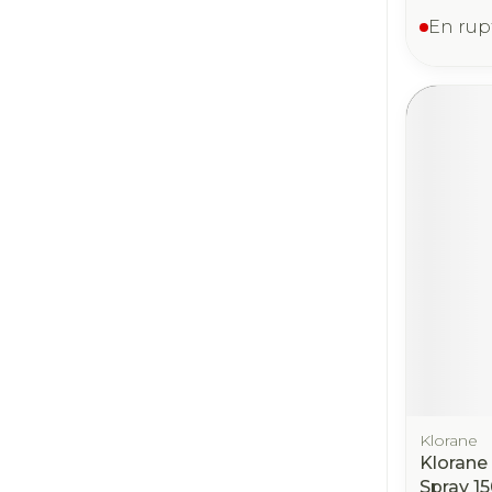
En rup
Klorane
Klorane
Spray 1