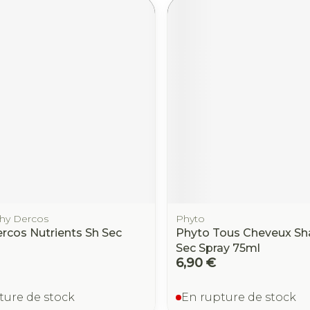
chy Dercos
Phyto
ercos Nutrients Sh Sec
Phyto Tous Cheveux S
Sec Spray 75ml
6,90 €
ture de stock
En rupture de stock