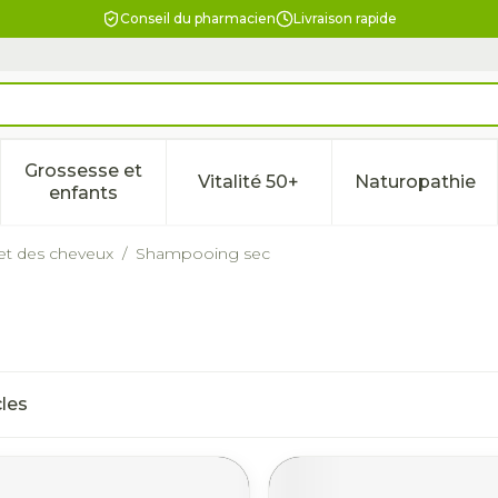
Conseil du pharmacien
Livraison rapide
Grossesse et
Vitalité 50+
Naturopathie
la catégorie Beauté, soins et hygiène
le sous-menu pour la catégorie Régime, alimentation & 
Afficher le sous-menu pour la catégorie Gross
Afficher le sous-menu pour l
Afficher 
enfants
 et des cheveux
/
Shampooing sec
cles