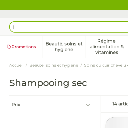
Aller au contenu
Rechercher
Régime,
Beauté, soins et
alimentation &
Promotions
Afficher le sous-menu pour 
Afficher 
hygiène
vitamines
Accueil
/
Beauté, soins et hygiène
/
Soins du cuir chevelu
Shampooing sec
Passer à la liste des produits
14
arti
Prix
filter