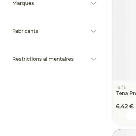
Marques
filter
Fabricants
filter
Restrictions alimentaires
filter
Tena
Tena P
6,42 €
Quantit