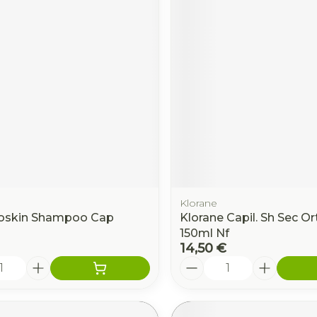
Klorane
roskin Shampoo Cap
Klorane Capil. Sh Sec Or
150ml Nf
14,50 €
é
Quantité