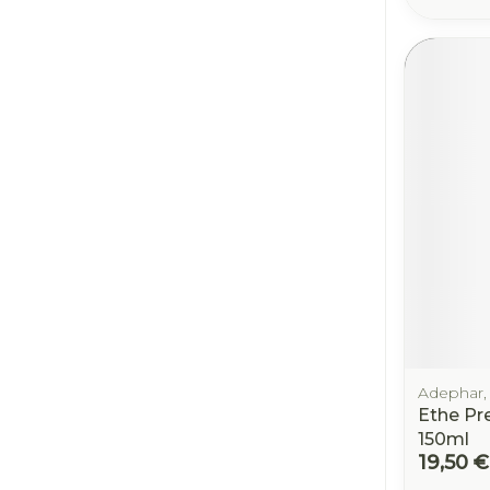
Adephar,
Ethe P
150ml
19,50 €