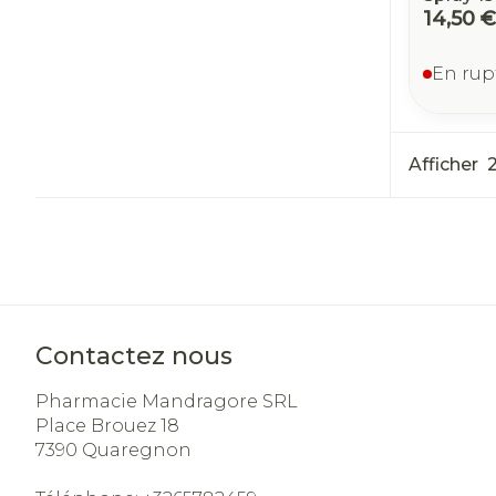
14,50 €
En rup
Afficher
Contactez nous
Pharmacie Mandragore SRL
Place Brouez 18
7390
Quaregnon