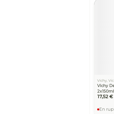
Vichy, Vi
Vichy D
2x150ml
17,52 €
En rup