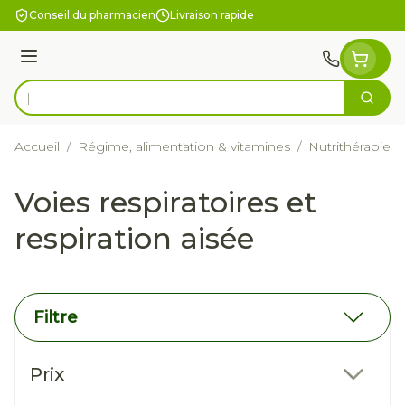
Aller au contenu
Conseil du pharmacien
Livraison rapide
Menu
Cherc
Rechercher
Accueil
/
Régime, alimentation & vitamines
/
Nutrithérapie e
Voies respiratoires et
respiration aisée
Filtre
Passer à la liste des produits
Prix
filter