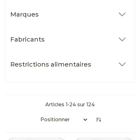
Marques
filter
Fabricants
filter
Restrictions alimentaires
filter
Articles
1
-
24
sur
124
Trier par: