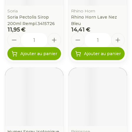
Soria
Rhino Horn
Soria Pectolis Sirop
Rhino Horn Lave Nez
200ml Rempl.3415726
Bleu
11,95 €
14,41 €
Quantité
Quantité
Ajouter au panier
Ajouter au panier
Primrose
Humer Spray Isotonique