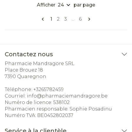
Afficher
par page
Pages
Vous lisez actuellement la page
Page
Page
Page
1
2
3
...
6
Contactez nous
Pharmacie Mandragore SRL
Place Brouez 18
7390
Quaregnon
Téléphone:
+3265782459
Courriel:
info@
pharmaciemandragore.be
Numéro de licence:
538102
Pharmacien responsable:
Sophie Posadinu
Numéro TVA:
BE0452802037
Service à la clientèle