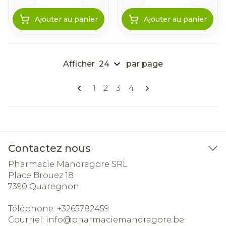
Ajouter au panier
Ajouter au panier
Afficher
par page
Pages
Vous lisez actuellement la page
Page
Page
Page
1
2
3
4
Contactez nous
Pharmacie Mandragore SRL
Place Brouez 18
7390
Quaregnon
Téléphone:
+3265782459
Courriel:
info@
pharmaciemandragore.be