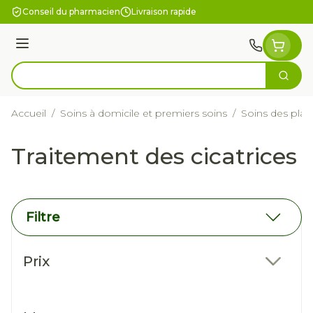
Aller au contenu
Conseil du pharmacien
Livraison rapide
Menu
Cherc
Rechercher
Accueil
/
Soins à domicile et premiers soins
/
Soins des plai
Traitement des cicatrices
Filtre
Passer à la liste des produits
Prix
filter