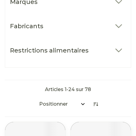
Marques
filter
Fabricants
filter
Restrictions alimentaires
filter
Articles
1
-
24
sur
78
Trier par: