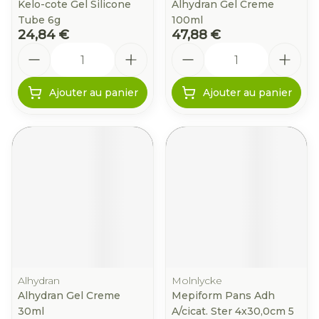
Kelo-cote Gel Silicone
Alhydran Gel Creme
Tube 6g
100ml
24,84 €
47,88 €
Quantité
Quantité
Ajouter au panier
Ajouter au panier
Alhydran
Molnlycke
Alhydran Gel Creme
Mepiform Pans Adh
30ml
A/cicat. Ster 4x30,0cm 5