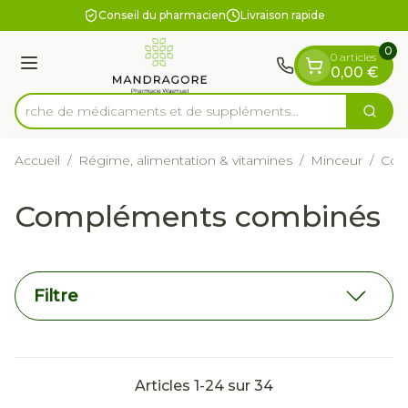
Diapositive 1 de 1
Aller au contenu
Conseil du pharmacien
Livraison rapide
0
0 articles
Menu
0,00 €
Recherche de médicaments et de supplé
Cherc
Rechercher
Accueil
/
Régime, alimentation & vitamines
/
Minceur
/
Com
Compléments combinés
Filtre
Articles
1
-
24
sur
34