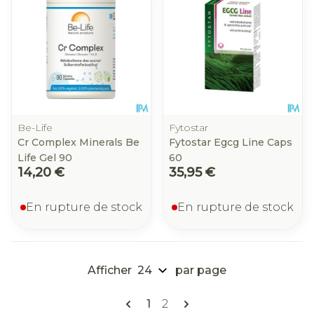
Be-Life
Fytostar
Cr Complex Minerals Be
Fytostar Egcg Line Caps
Life Gel 90
60
14,20 €
35,95 €
En rupture de stock
En rupture de stock
Afficher
par page
Pages
Vous lisez actuellement la pa
Page
1
2